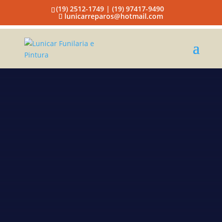
(19) 2512-1749 | (19) 97417-9490
lunicarreparos@hotmail.com
Lunicar
Funilaria e
Pintura
Funilaria e pintura mais próximas
em Campinas
A EMPRESA