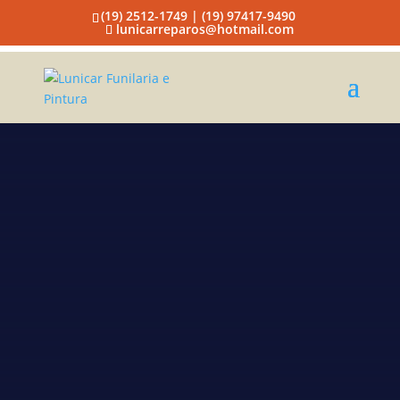
(19) 2512-1749 | (19) 97417-9490
lunicarreparos@hotmail.com
Lunicar
Funilaria e
Pintura
Funilaria e pintura rápida
Campinas
A EMPRESA