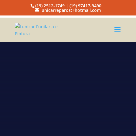
(19) 2512-1749 | (19) 97417-9490
lunicarreparos@hotmail.com
Lunicar
Funilaria e
Pintura
Lanternagem de carros Campinas
A EMPRESA