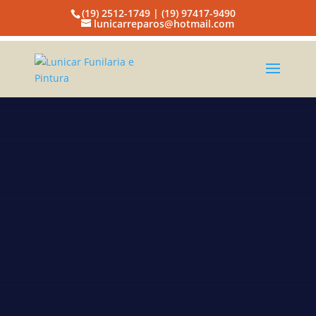
(19) 2512-1749 | (19) 97417-9490
lunicarreparos@hotmail.com
Lunicar
Funilaria e
Pintura
Martelinho de ouro e micro
pintura Campinas
A EMPRESA