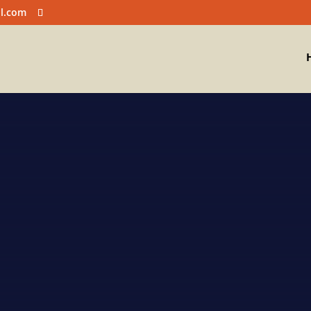
l.com
ar Funilaria e P
Martelinho de ouro micro pintura Campinas
A EMPRESA
CONTATO