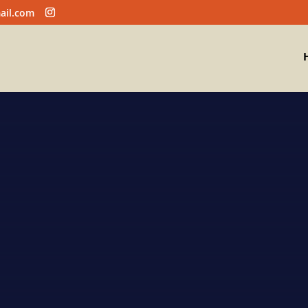
ail.com
ar Funilaria e P
Oficina de funilaria e pintura em Campinas
A EMPRESA
CONTATO