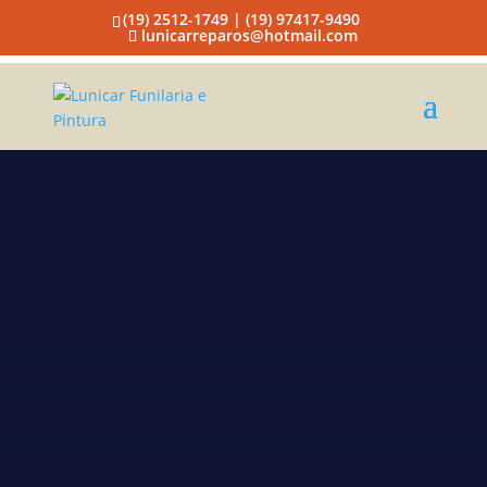
(19) 2512-1749 | (19) 97417-9490
lunicarreparos@hotmail.com
Lunicar
Funilaria e
Pintura
Preço de funilaria e pintura
Campinas
A EMPRESA