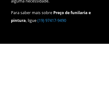
alguma necessidade.
Para saber mais sobre
Preço de funilaria e
pintura
, ligue
(19) 97417-9490
Nossos Serviços